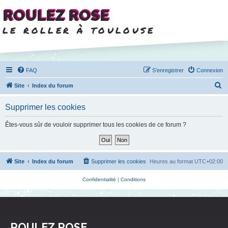
ROULEZ ROSE
le roller à toulouse
FAQ
S’enregistrer
Connexion
R
Site
Index du forum
e
Supprimer les cookies
c
h
Êtes-vous sûr de vouloir supprimer tous les cookies de ce forum ?
e
r
c
Site
Index du forum
Supprimer les cookies
Heures au format
UTC+02:00
h
Confidentialité
|
Conditions
e
r
ROULEZ ROSE