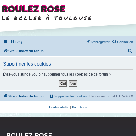
ROULEZ ROSE
le roller à toulouse
FAQ
S’enregistrer
Connexion
R
Site
Index du forum
e
Supprimer les cookies
c
h
Êtes-vous sûr de vouloir supprimer tous les cookies de ce forum ?
e
r
c
Site
Index du forum
Supprimer les cookies
Heures au format
UTC+02:00
h
Confidentialité
|
Conditions
e
r
ROULEZ ROSE