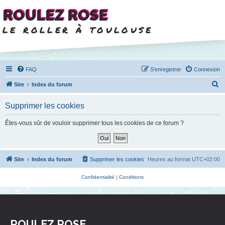
ROULEZ ROSE
le roller à toulouse
FAQ
S’enregistrer
Connexion
R
Site
Index du forum
e
Supprimer les cookies
c
h
Êtes-vous sûr de vouloir supprimer tous les cookies de ce forum ?
e
r
c
Site
Index du forum
Supprimer les cookies
Heures au format
UTC+02:00
h
Confidentialité
|
Conditions
e
r
ROULEZ ROSE