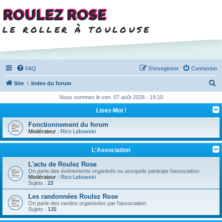
ROULEZ ROSE
le roller à toulouse
FAQ
S’enregistrer
Connexion
R
Site
Index du forum
e
Nous sommes le ven. 07 août 2026 - 19:10
c
Lisez-Moi !
h
Fonctionnement du forum
e
Modérateur :
Rico Lebowski
r
L'Association
c
L'actu de Roulez Rose
h
On parle des événements organisés ou auxquels participe l'association
Modérateur :
Rico Lebowski
e
Sujets :
22
r
Les randonnées Roulez Rose
On parle des randos organisées par l'association
Sujets :
135