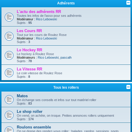
Adhérents
L'actu des adhérents RR
Toutes les infos de l'asso pour ses adhérents
Modérateur :
Rico Lebowski
Sujets :
95
Les Cours RR
Tout sur les cours de Roulez Rose
Modérateur :
Rico Lebowski
Sujets :
3
Le Hockey RR
Le hockey à Roulez Rose
Modérateurs :
Rico Lebowski
,
pascalh
Sujets :
78
La Vitesse RR
Le coin vitesse de Roulez Rose
Sujets :
8
Tous les rollers
Matos
On échange ses conseils et infos sur tout matériel roller
Sujets :
83
Le shop roller
On vend, on achète, on troque. Petites annonces rollers uniquement
Sujets :
174
Roulons ensemble
On se donne des rendez-vous roller : balades, randos, sessions, spots...