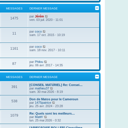
d
r
e
l
MESSAGES
DERNIER MESSAGE
r
e
n
d
i
V
par
Jérém
e
1475
e
o
ven. 03 juil. 2020 - 11:01
r
r
i
n
m
r
i
e
l
e
V
par
coco
s
11
e
r
o
sam. 17 oct. 2015 - 10:19
s
d
m
i
a
e
e
r
g
r
s
l
V
e
par
coco
n
s
1161
e
o
sam. 18 nov. 2017 - 10:11
i
a
d
i
e
g
e
r
r
e
r
l
m
V
par
Philou
n
87
e
e
o
jeu. 06 avr. 2017 - 14:35
i
d
s
i
e
e
s
r
r
r
a
l
m
MESSAGES
DERNIER MESSAGE
n
g
e
e
i
e
d
s
e
[CONSEIL MATéRIEL] Re: Consei…
e
s
391
r
V
par
mathieu37
r
a
m
o
sam. 30 mai 2026 - 8:19
n
g
e
i
i
e
s
r
Don de Matos pour le Cameroun
e
538
s
l
V
par
1475patrice
r
a
e
o
jeu. 25 avr. 2024 - 23:28
m
g
d
i
e
e
e
r
s
Re: Quels sont les meilleurs…
1079
r
l
s
V
par
Matth'
n
e
a
o
lun. 25 mai 2026 - 0:32
i
d
g
i
e
e
e
r
[ARIEGEOISE ROLLER] Cinquième…