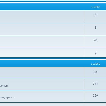
SUJETS
95
3
78
8
SUJETS
83
174
quement
120
ons, spots...