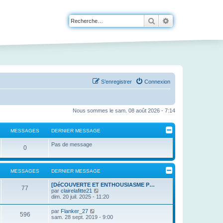
Rechercher
Recherche avanc
S’enregistrer
Connexion
Nous sommes le sam. 08 août 2026 - 7:14
MESSAGES
DERNIER MESSAGE
Pas de message
0
MESSAGES
DERNIER MESSAGE
[DéCOUVERTE ET ENTHOUSIASME P…
77
V
par
clairelafitte21
o
dim. 20 juil. 2025 - 11:20
i
r
V
par
Flanker_27
596
l
o
sam. 28 sept. 2019 - 9:00
e
i