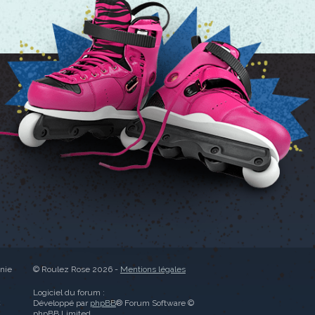
anie
© Roulez Rose 2026 -
Mentions légales
Logiciel du forum :
C
Développé par
phpBB
® Forum Software ©
phpBB Limited