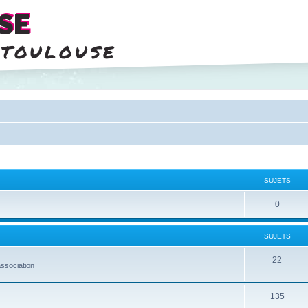
SE
 toulouse
SUJETS
0
SUJETS
22
ssociation
135