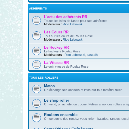
ADHÉRENTS
L'actu des adhérents RR
Toutes les infos de l'asso pour ses adhérents
Modérateur :
Rico Lebowski
Les Cours RR
Tout sur les cours de Roulez Rose
Modérateur :
Rico Lebowski
Le Hockey RR
Le hockey à Roulez Rose
Modérateurs :
Rico Lebowski
,
pascalh
La Vitesse RR
Le coin vitesse de Roulez Rose
TOUS LES ROLLERS
Matos
On échange ses conseils et infos sur tout matériel roller
Le shop roller
On vend, on achète, on troque. Petites annonces rollers uni
Roulons ensemble
On se donne des rendez-vous roller : balades, randos, sessi