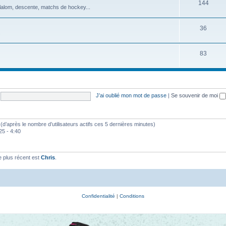
144
slalom, descente, matchs de hockey...
36
.
83
J’ai oublié mon mot de passe
|
Se souvenir de moi
és (d’après le nombre d’utilisateurs actifs ces 5 dernières minutes)
025 - 4:40
 plus récent est
Chris
.
Confidentialité
|
Conditions