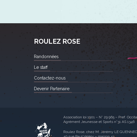
ROULEZ ROSE
Randonnées
Le staff
Contactez-nous
Devenir Partenaire
Association loi 1901 – N° 29 965 – Pref. Occit
Agrément Jeunesse et Sports n°31 AS 1346
Roulez Rose, chez M. Jérémy LE GUENNE
40 rue Paul Valéry – maison 43