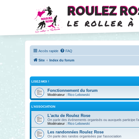
ROULEZ RO
le roller à
Accès rapide
FAQ
Site
Index du forum
LISEZ-MOI !
Fonctionnement du forum
Modérateur :
Rico Lebowski
L'ASSOCIATION
L'actu de Roulez Rose
On parle des événements organisés ou auxquels participe l'a
Modérateur :
Rico Lebowski
Les randonnées Roulez Rose
On parle des randos organisées par l'association