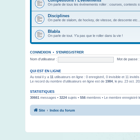
Compétitions / Evénéments
On parle de tous les événements roller : courses, contests 
Disciplines
On parle de slalom, de hockey, de vitesse, de descente etc..
Blabla
On parle de tout. Y'a pas que le roller dans la vie !
CONNEXION
•
S’ENREGISTRER
Nom d’utilisateur :
Mot de passe :
QUI EST EN LIGNE
Au total il y a
11
utilisateurs en ligne : 0 enregistré, 0 invisible et 11 invit
Le record du nombre d’utilisateurs en ligne est de
1984
, le jeu. 23 oct. 2
STATISTIQUES
30661
messages •
3224
sujets •
556
membres • Le membre enregistré le
Site
Index du forum