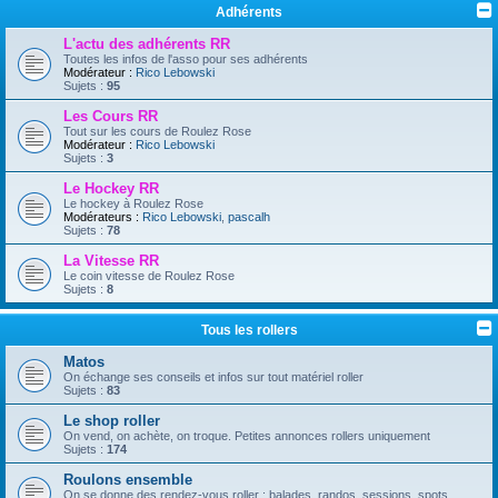
Adhérents
L'actu des adhérents RR
Toutes les infos de l'asso pour ses adhérents
Modérateur :
Rico Lebowski
Sujets :
95
Les Cours RR
Tout sur les cours de Roulez Rose
Modérateur :
Rico Lebowski
Sujets :
3
Le Hockey RR
Le hockey à Roulez Rose
Modérateurs :
Rico Lebowski
,
pascalh
Sujets :
78
La Vitesse RR
Le coin vitesse de Roulez Rose
Sujets :
8
Tous les rollers
Matos
On échange ses conseils et infos sur tout matériel roller
Sujets :
83
Le shop roller
On vend, on achète, on troque. Petites annonces rollers uniquement
Sujets :
174
Roulons ensemble
On se donne des rendez-vous roller : balades, randos, sessions, spots...