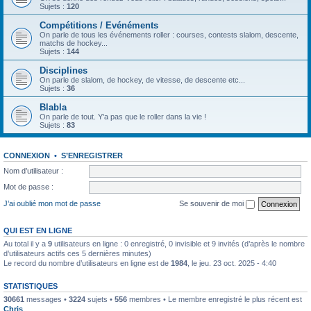
Sujets :
120
Compétitions / Evénéments
On parle de tous les événements roller : courses, contests slalom, descente,
matchs de hockey...
Sujets :
144
Disciplines
On parle de slalom, de hockey, de vitesse, de descente etc...
Sujets :
36
Blabla
On parle de tout. Y'a pas que le roller dans la vie !
Sujets :
83
CONNEXION
•
S’ENREGISTRER
Nom d’utilisateur :
Mot de passe :
J’ai oublié mon mot de passe
Se souvenir de moi
QUI EST EN LIGNE
Au total il y a
9
utilisateurs en ligne : 0 enregistré, 0 invisible et 9 invités (d’après le nombre
d’utilisateurs actifs ces 5 dernières minutes)
Le record du nombre d’utilisateurs en ligne est de
1984
, le jeu. 23 oct. 2025 - 4:40
STATISTIQUES
30661
messages •
3224
sujets •
556
membres • Le membre enregistré le plus récent est
Chris
.