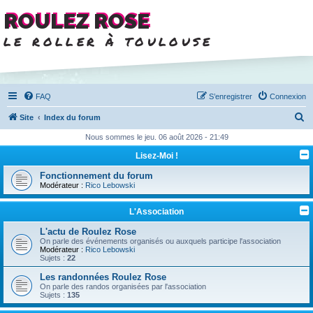
ROULEZ ROSE
le roller à toulouse
FAQ
S’enregistrer
Connexion
R
Site
Index du forum
e
Nous sommes le jeu. 06 août 2026 - 21:49
c
Lisez-Moi !
h
Fonctionnement du forum
e
Modérateur :
Rico Lebowski
r
L'Association
c
L'actu de Roulez Rose
h
On parle des événements organisés ou auxquels participe l'association
Modérateur :
Rico Lebowski
e
Sujets :
22
r
Les randonnées Roulez Rose
On parle des randos organisées par l'association
Sujets :
135