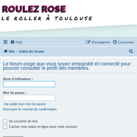
ROULEZ ROSE
le roller à toulouse
FAQ
S’enregistrer
Connexion
R
Site
Index du forum
e
Le forum exige que vous soyez enregistré et connecté pour
c
pouvoir consulter le profil des membres.
h
Nom d’utilisateur :
e
r
Mot de passe :
c
h
J’ai oublié mon mot de passe
Renvoyer le courriel de confirmation
e
r
Se souvenir de moi
Cacher mon statut en ligne pour cette session