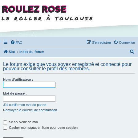
ROULEZ ROSE
le roller à toulouse
FAQ
S’enregistrer
Connexion
R
Site
Index du forum
e
Le forum exige que vous soyez enregistré et connecté pour
c
pouvoir consulter le profil des membres.
h
Nom d’utilisateur :
e
r
Mot de passe :
c
h
J’ai oublié mon mot de passe
Renvoyer le courriel de confirmation
e
r
Se souvenir de moi
Cacher mon statut en ligne pour cette session