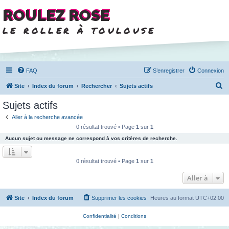
ROULEZ ROSE
le roller à toulouse
FAQ
S’enregistrer
Connexion
R
Site
Index du forum
Rechercher
Sujets actifs
e
Sujets actifs
c
Aller à la recherche avancée
h
0 résultat trouvé • Page
1
sur
1
e
Aucun sujet ou message ne correspond à vos critères de recherche.
r
c
0 résultat trouvé • Page
1
sur
1
h
Aller à
e
r
Site
Index du forum
Supprimer les cookies
Heures au format
UTC+02:00
Confidentialité
|
Conditions