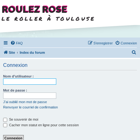
ROULEZ ROSE
le roller à toulouse
FAQ
S’enregistrer
Connexion
R
Site
Index du forum
e
Connexion
c
h
Nom d’utilisateur :
e
r
Mot de passe :
c
J’ai oublié mon mot de passe
h
Renvoyer le courriel de confirmation
e
Se souvenir de moi
r
Cacher mon statut en ligne pour cette session