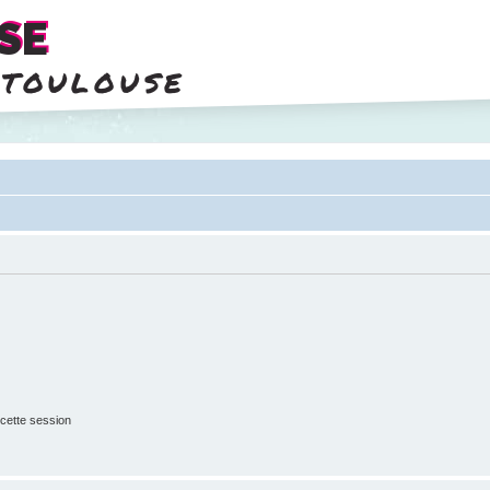
SE
 toulouse
cette session