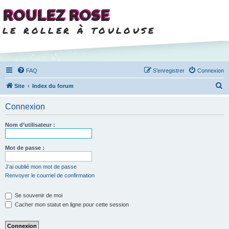
ROULEZ ROSE
le roller à toulouse
FAQ
S’enregistrer
Connexion
R
Site
Index du forum
e
Connexion
c
h
Nom d’utilisateur :
e
r
Mot de passe :
c
J’ai oublié mon mot de passe
h
Renvoyer le courriel de confirmation
e
Se souvenir de moi
r
Cacher mon statut en ligne pour cette session