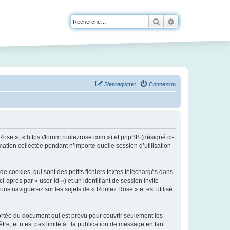
Rechercher
Recherche avanc
S’enregistrer
Connexion
 Rose », « https://forum.roulezrose.com ») et phpBB (désigné ci-
mation collectée pendant n’importe quelle session d’utilisation
 cookies, qui sont des petits fichiers textes téléchargés dans
i-après par « user-id ») et un identifiant de session invité
ous naviguerez sur les sujets de « Roulez Rose » et est utilisé
rtée du document qui est prévu pour couvrir seulement les
e, et n’est pas limité à : la publication de message en tant