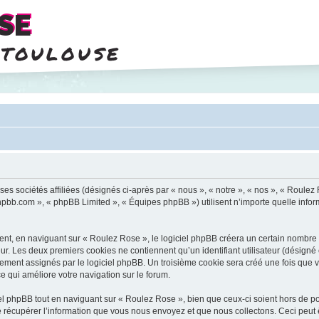
SE
 toulouse
es sociétés affiliées (désignés ci-après par « nous », « notre », « nos », « Roulez
.phpbb.com », « phpBB Limited », « Équipes phpBB ») utilisent n’importe quelle infor
t, en naviguant sur « Roulez Rose », le logiciel phpBB créera un certain nombre de
ur. Les deux premiers cookies ne contiennent qu’un identifiant utilisateur (désigné c
ement assignés par le logiciel phpBB. Un troisième cookie sera créé une fois que v
ce qui améliore votre navigation sur le forum.
 phpBB tout en naviguant sur « Roulez Rose », bien que ceux-ci soient hors de po
écupérer l’information que vous nous envoyez et que nous collectons. Ceci peut êtr