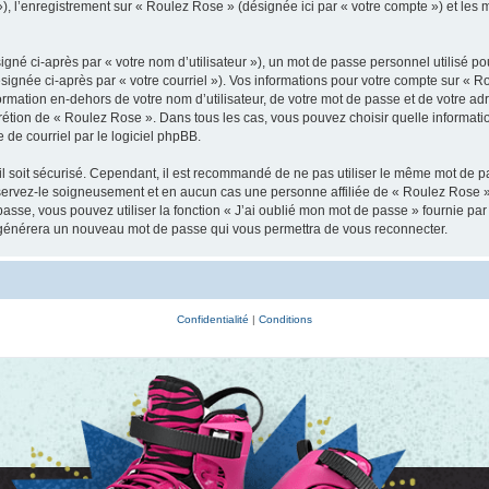
 »), l’enregistrement sur « Roulez Rose » (désignée ici par « votre compte ») et le
gné ci-après par « votre nom d’utilisateur »), un mot de passe personnel utilisé po
signée ci-après par « votre courriel »). Vos informations pour votre compte sur « R
mation en-dehors de votre nom d’utilisateur, de votre mot de passe et de votre ad
iscrétion de « Roulez Rose ». Dans tous les cas, vous pouvez choisir quelle informa
 de courriel par le logiciel phpBB.
l soit sécurisé. Cependant, il est recommandé de ne pas utiliser le même mot de pas
servez-le soigneusement et en aucun cas une personne affiliée de « Roulez Rose 
passe, vous pouvez utiliser la fonction « J’ai oublié mon mot de passe » fournie p
pBB générera un nouveau mot de passe qui vous permettra de vous reconnecter.
Confidentialité
|
Conditions