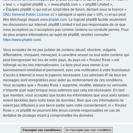
« leur », « logiciel phpBB », « www.phpbb.com », « phpBB Limited »,
« Équipes phpBB ») qui est un script libre de forum, déclaré sous la licence «
GNU General Public License v2
» (désigné ci-après par « GPL ») et qui peut
être téléchargé depuis
www.phpbb.com
. Le logiciel phpBB facilite seulement
les discussions sur Internet. phpBB Limited n’est pas responsable de ce que
nous acceptons ou n’acceptons pas comme contenu ou conduite permis. Pour
de plus amples informations au sujet de phpBB, veuillez consulter :
https://www.phpbb.com/
.
Vous acceptez de ne pas publier de contenu abusif, obscène, vulgaire,
diffamatoire, choquant, menaçant, à caractère sexuel ou tout autre contenu qui
peut transgresser les lois de votre pays, du pays où « Roulez Rose » est
hébergé ou les lois internationales. Le faire peut vous mener à un
bannissement immédiat et permanent, avec une notification à votre fournisseur
d’accès à Internet si nous le jugeons nécessaire. Les adresses IP de tous les
messages sont enregistrées pour aider au renforcement de ces conditions.
Vous acceptez que « Roulez Rose » supprime, modifie, déplace ou verrouille
n’importe quel sujet lorsque nous estimons que cela est nécessaire. En tant
que membre, vous acceptez que toutes les informations que vous avez saisies
soient stockées dans notre base de données. Bien que ces informations ne
soient pas diffusées à une tierce partie sans votre consentement, ni « Roulez
Rose », ni phpBB ne pourront être tenus comme responsables en cas de
tentative de piratage visant à compromettre les données.