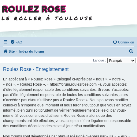
ROULEZ ROSE
le roller à toulouse
FAQ
Connexion
R
Site
Index du forum
e
Langue :
c
Roulez Rose - Enregistrement
h
En accédant à « Roulez Rose » (désigné ci-après par « nous », « notre »,
e
« nos », « Roulez Rose », « https://forum.roulezrose.com »), vous acceptez
r
d’être légalement responsable des conditions suivantes. Si vous n’acceptez
pas d’être légalement responsable de toutes les conditions suivantes, alors
c
n’accédez pas et/ou n’utilisez pas « Roulez Rose ». Nous pouvons modifier
h
celles-ci à n’importe quel moment et nous ferons tout pour que vous en soyez
e
informé, bien qu’il soit prudent de vérifier régulièrement celles-ci par vous-
même. Si vous continuez d’utiliser « Roulez Rose » alors que des
r
changements ont été effectués, vous acceptez d’être légalement responsable
des conditions découlant des mises à jour et/ou modifications.
Nos forums sont développés par phpBB (désigné ci-après par « ils », « eux »,