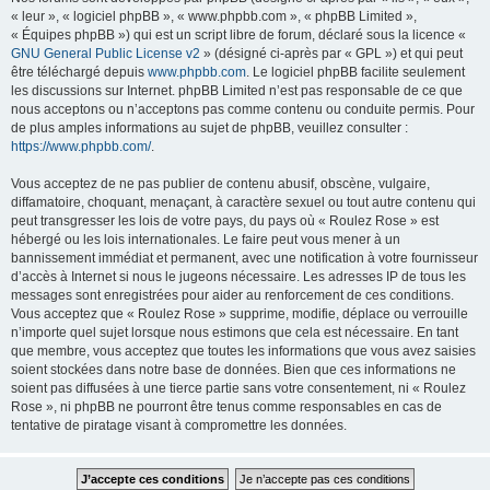
« leur », « logiciel phpBB », « www.phpbb.com », « phpBB Limited »,
« Équipes phpBB ») qui est un script libre de forum, déclaré sous la licence «
GNU General Public License v2
» (désigné ci-après par « GPL ») et qui peut
être téléchargé depuis
www.phpbb.com
. Le logiciel phpBB facilite seulement
les discussions sur Internet. phpBB Limited n’est pas responsable de ce que
nous acceptons ou n’acceptons pas comme contenu ou conduite permis. Pour
de plus amples informations au sujet de phpBB, veuillez consulter :
https://www.phpbb.com/
.
Vous acceptez de ne pas publier de contenu abusif, obscène, vulgaire,
diffamatoire, choquant, menaçant, à caractère sexuel ou tout autre contenu qui
peut transgresser les lois de votre pays, du pays où « Roulez Rose » est
hébergé ou les lois internationales. Le faire peut vous mener à un
bannissement immédiat et permanent, avec une notification à votre fournisseur
d’accès à Internet si nous le jugeons nécessaire. Les adresses IP de tous les
messages sont enregistrées pour aider au renforcement de ces conditions.
Vous acceptez que « Roulez Rose » supprime, modifie, déplace ou verrouille
n’importe quel sujet lorsque nous estimons que cela est nécessaire. En tant
que membre, vous acceptez que toutes les informations que vous avez saisies
soient stockées dans notre base de données. Bien que ces informations ne
soient pas diffusées à une tierce partie sans votre consentement, ni « Roulez
Rose », ni phpBB ne pourront être tenus comme responsables en cas de
tentative de piratage visant à compromettre les données.