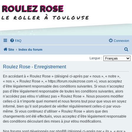
ROULEZ ROSE
le roller à toulouse
FAQ
Connexion
R
Site
Index du forum
e
Langue :
c
Roulez Rose - Enregistrement
h
En accédant à « Roulez Rose » (désigné ci-après par « nous », « notre »,
e
« nos », « Roulez Rose », « https://forum.roulezrose.com »), vous acceptez
r
d’être légalement responsable des conditions suivantes. Si vous n’acceptez
pas d’être légalement responsable de toutes les conditions suivantes, alors
c
n’accédez pas et/ou n’utilisez pas « Roulez Rose ». Nous pouvons modifier
h
celles-ci à n’importe quel moment et nous ferons tout pour que vous en soyez
e
informé, bien qu’il soit prudent de vérifier régulièrement celles-ci par vous-
même. Si vous continuez d’utiliser « Roulez Rose » alors que des
r
changements ont été effectués, vous acceptez d’être légalement responsable
des conditions découlant des mises à jour et/ou modifications.
Nos forums sont développés par phpBB (désigné ci-après par « ils », « eux »,