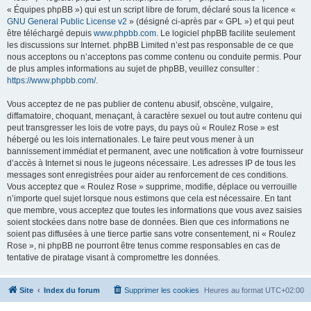
« Équipes phpBB ») qui est un script libre de forum, déclaré sous la licence «
GNU General Public License v2
» (désigné ci-après par « GPL ») et qui peut
être téléchargé depuis
www.phpbb.com
. Le logiciel phpBB facilite seulement
les discussions sur Internet. phpBB Limited n’est pas responsable de ce que
nous acceptons ou n’acceptons pas comme contenu ou conduite permis. Pour
de plus amples informations au sujet de phpBB, veuillez consulter :
https://www.phpbb.com/
.
Vous acceptez de ne pas publier de contenu abusif, obscène, vulgaire,
diffamatoire, choquant, menaçant, à caractère sexuel ou tout autre contenu qui
peut transgresser les lois de votre pays, du pays où « Roulez Rose » est
hébergé ou les lois internationales. Le faire peut vous mener à un
bannissement immédiat et permanent, avec une notification à votre fournisseur
d’accès à Internet si nous le jugeons nécessaire. Les adresses IP de tous les
messages sont enregistrées pour aider au renforcement de ces conditions.
Vous acceptez que « Roulez Rose » supprime, modifie, déplace ou verrouille
n’importe quel sujet lorsque nous estimons que cela est nécessaire. En tant
que membre, vous acceptez que toutes les informations que vous avez saisies
soient stockées dans notre base de données. Bien que ces informations ne
soient pas diffusées à une tierce partie sans votre consentement, ni « Roulez
Rose », ni phpBB ne pourront être tenus comme responsables en cas de
tentative de piratage visant à compromettre les données.
Site
Index du forum
Supprimer les cookies
Heures au format
UTC+02:00