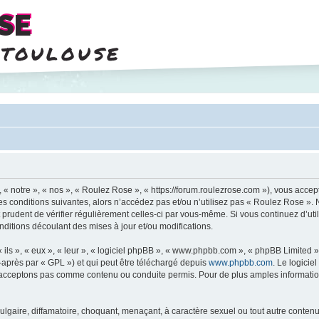
SE
 toulouse
« notre », « nos », « Roulez Rose », « https://forum.roulezrose.com »), vous accep
s conditions suivantes, alors n’accédez pas et/ou n’utilisez pas « Roulez Rose ».
it prudent de vérifier régulièrement celles-ci par vous-même. Si vous continuez d’u
ditions découlant des mises à jour et/ou modifications.
ls », « eux », « leur », « logiciel phpBB », « www.phpbb.com », « phpBB Limited »,
-après par « GPL ») et qui peut être téléchargé depuis
www.phpbb.com
. Le logicie
acceptons pas comme contenu ou conduite permis. Pour de plus amples informations
lgaire, diffamatoire, choquant, menaçant, à caractère sexuel ou tout autre contenu 