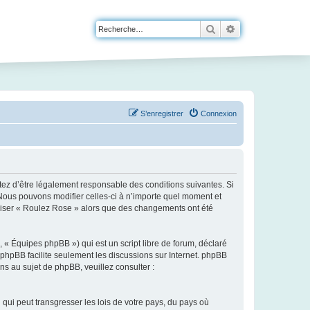
Rechercher
Recherche avanc
S’enregistrer
Connexion
tez d’être légalement responsable des conditions suivantes. Si
 Nous pouvons modifier celles-ci à n’importe quel moment et
tiliser « Roulez Rose » alors que des changements ont été
 « Équipes phpBB ») qui est un script libre de forum, déclaré
l phpBB facilite seulement les discussions sur Internet. phpBB
 au sujet de phpBB, veuillez consulter :
qui peut transgresser les lois de votre pays, du pays où