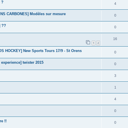
 ?
4
INS CARBONES] Modèles sur mesure
0
 ??
0
16
1
2
HOCKEY] New Sports Tours 17/9 - St Orens
0
xperience] twister 2015
0
3
1
4
0
e !!
0