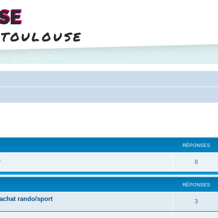
SE
 toulouse
cher
cherche avancée
RÉPONSES
s
8
RÉPONSES
achat rando/sport
3