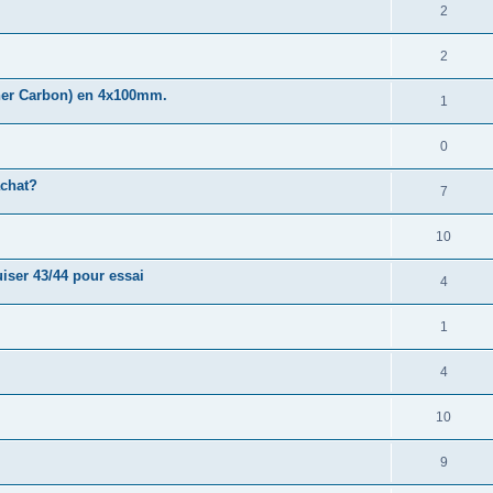
2
2
iner Carbon) en 4x100mm.
1
0
achat?
7
10
iser 43/44 pour essai
4
1
4
10
9