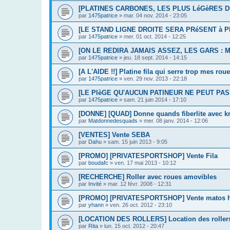
[PLATINES CARBONES, LES PLUS LéGèRES DU M
par
1475patrice
»
mar. 04 nov. 2014 - 23:05
[LE STAND LIGNE DROITE SERA PRéSENT à PIB
par
1475patrice
»
mer. 01 oct. 2014 - 12:25
[ON LE REDIRA JAMAIS ASSEZ, LES GARS : ME
par
1475patrice
»
jeu. 18 sept. 2014 - 14:15
[A L'AIDE !!] Platine fila qui serre trop mes roues
par
1475patrice
»
ven. 29 nov. 2013 - 22:18
[LE PIèGE QU'AUCUN PATINEUR NE PEUT PASS
par
1475patrice
»
sam. 21 juin 2014 - 17:10
[DONNE] [QUAD] Donne quands fiberlite avec k
par
Matdonnedesquads
»
mer. 08 janv. 2014 - 12:06
[VENTES] Vente SEBA
par
Dahu
»
sam. 15 juin 2013 - 9:05
[PROMO] [PRIVATESPORTSHOP] Vente Fila
par
boudafc
»
ven. 17 mai 2013 - 10:12
[RECHERCHE] Roller avec roues amovibles
par
Invité
»
mar. 12 févr. 2008 - 12:31
[PROMO] [PRIVATESPORTSHOP] Vente matos hoc
par
yhann
»
ven. 26 oct. 2012 - 23:10
[LOCATION DES ROLLERS] Location des roller
par
Rita
»
lun. 15 oct. 2012 - 20:47