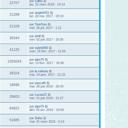
par
Gillou
22707
jeu. 22 mars 2018 - 14:14
par
angie6431
21289
lun. 20 nov. 2017 - 20:19
par
TomTom
21329
mer. 26 juil. 2017 - 1:12
par
phiiil
30344
ven. 02 juin 2017 - 20:05
par
sylvie055
41125
sam. 25 févr. 2017 - 11:56
par
pipo75
1355043
lun. 13 févr. 2017 - 10:48
par
le.celeste
28324
mar. 24 janv. 2017 - 21:22
par
pascalh
18686
mar. 28 juin 2016 - 20:43
par
Lucas21
29603
mer. 01 juin 2016 - 21:27
par
pipo75
64822
dim. 03 avr. 2016 - 10:58
par
Dahu
51685
mar. 01 mars 2016 - 0:14