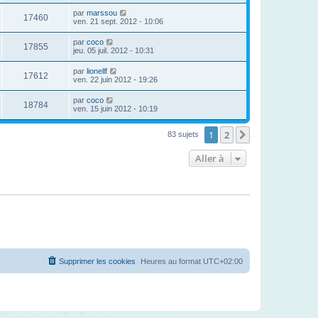
par
marssou
17460
ven. 21 sept. 2012 - 10:06
par
coco
17855
jeu. 05 juil. 2012 - 10:31
par
lionellf
17612
ven. 22 juin 2012 - 19:26
par
coco
18784
ven. 15 juin 2012 - 10:19
1
2
Suivante
83 sujets
Aller à
Supprimer les cookies
Heures au format
UTC+02:00