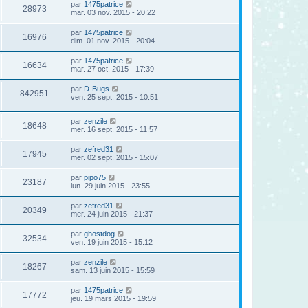
par
1475patrice
28973
mar. 03 nov. 2015 - 20:22
par
1475patrice
16976
dim. 01 nov. 2015 - 20:04
par
1475patrice
16634
mar. 27 oct. 2015 - 17:39
par
D-Bugs
842951
ven. 25 sept. 2015 - 10:51
par
zenzile
18648
mer. 16 sept. 2015 - 11:57
par
zefred31
17945
mer. 02 sept. 2015 - 15:07
par
pipo75
23187
lun. 29 juin 2015 - 23:55
par
zefred31
20349
mer. 24 juin 2015 - 21:37
par
ghostdog
32534
ven. 19 juin 2015 - 15:12
par
zenzile
18267
sam. 13 juin 2015 - 15:59
par
1475patrice
17772
jeu. 19 mars 2015 - 19:59