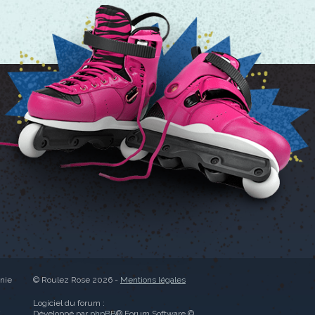
anie
© Roulez Rose 2026 -
Mentions légales
Logiciel du forum :
C
Développé par
phpBB
® Forum Software ©