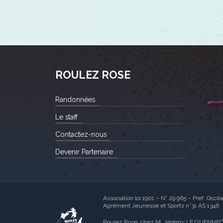
ROULEZ ROSE
Randonnées
Le staff
Contactez-nous
Devenir Partenaire
Association loi 1901 – N° 29 965 – Pref. Occit
Agrément Jeunesse et Sports n°31 AS 1346
Roulez Rose, chez M. Jérémy LE GUENNE