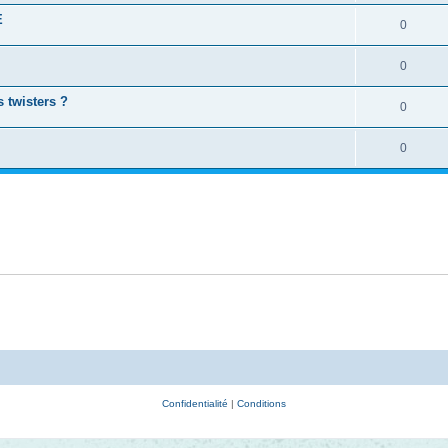
E
0
0
 twisters ?
0
0
Confidentialité
|
Conditions