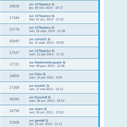
par
1475patrice
18628
jeu. 06 nov. 2014 - 18:17
par
1475patrice
17184
mer. 01 oct. 2014 - 12:25
par
1475patrice
23779
ven. 19 sept. 2014 - 21:06
par
zefred31
50045
jeu. 11 sept. 2014 - 19:50
par
1475patrice
17547
sam. 21 juin 2014 - 17:10
par
Matdonnedesquads
17722
mer. 08 janv. 2014 - 12:06
par
Dahu
18859
sam. 15 juin 2013 - 9:05
par
boudafc
17269
ven. 17 mai 2013 - 10:12
par
Krysztoff
35550
sam. 06 avr. 2013 - 18:43
par
yhann
18750
ven. 26 oct. 2012 - 23:10
par
gandalf
21508
lun. 15 oct. 2012 - 21:11