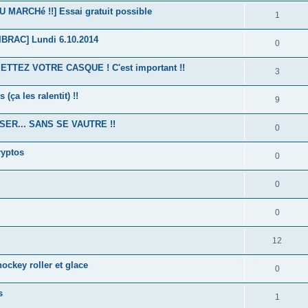
ARCHé !!] Essai gratuit possible
1
RAC] Lundi 6.10.2014
0
TTEZ VOTRE CASQUE ! C'est important !!
3
 (ça les ralentit) !!
9
ER... SANS SE VAUTRE !!
0
ryptos
0
0
0
12
key roller et glace
0
s
1