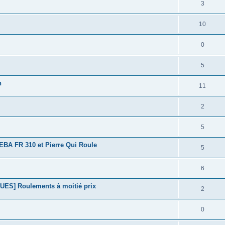
3
10
0
5
n
11
2
5
A FR 310 et Pierre Qui Roule
5
6
] Roulements à moitié prix
2
0