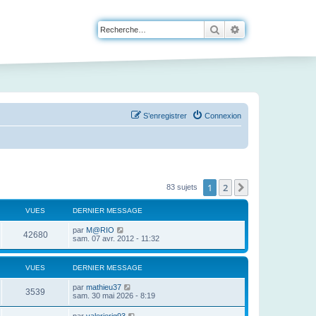
Rechercher
Recherche avanc
S’enregistrer
Connexion
1
2
Suivante
83 sujets
VUES
DERNIER MESSAGE
par
M@RIO
42680
sam. 07 avr. 2012 - 11:32
VUES
DERNIER MESSAGE
par
mathieu37
3539
sam. 30 mai 2026 - 8:19