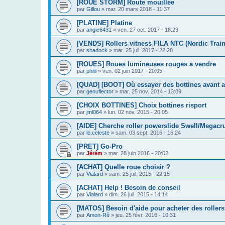
[ROUE STORM] Route mouillée
par
Gillou
»
mar. 20 mars 2018 - 11:37
[PLATINE] Platine
par
angie6431
»
ven. 27 oct. 2017 - 18:23
[VENDS] Rollers vitness FILA NTC (Nordic Tra
par
shadock
»
mar. 25 juil. 2017 - 22:28
[ROUES] Roues lumineuses rouges a vendre
par
phiiil
»
ven. 02 juin 2017 - 20:05
[QUAD] [BOOT] Où essayer des bottines avant 
par
genuflector
»
mar. 25 nov. 2014 - 13:09
[CHOIX BOTTINES] Choix bottines risport
par
jml064
»
lun. 02 nov. 2015 - 20:05
[AIDE] Cherche roller powerslide Swell/Megacru
par
le.celeste
»
sam. 03 sept. 2016 - 16:24
[PRET] Go-Pro
par
Jérém
»
mar. 28 juin 2016 - 20:02
[ACHAT] Quelle roue choisir ?
par
Vialard
»
sam. 25 juil. 2015 - 22:15
[ACHAT] Help ! Besoin de conseil
par
Vialard
»
dim. 26 juil. 2015 - 14:14
[MATOS] Besoin d'aide pour acheter des rollers
par
Amon-Rê
»
jeu. 25 févr. 2016 - 10:31