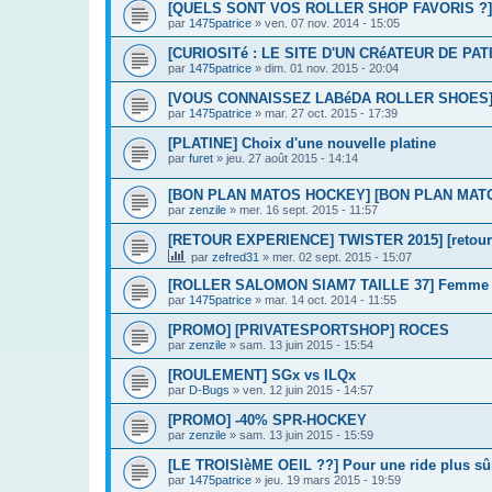
[QUELS SONT VOS ROLLER SHOP FAVORIS ?]
par
1475patrice
»
ven. 07 nov. 2014 - 15:05
[CURIOSITé : LE SITE D'UN CRéATEUR DE PAT
par
1475patrice
»
dim. 01 nov. 2015 - 20:04
[VOUS CONNAISSEZ LABéDA ROLLER SHOES]
par
1475patrice
»
mar. 27 oct. 2015 - 17:39
[PLATINE] Choix d'une nouvelle platine
par
furet
»
jeu. 27 août 2015 - 14:14
[BON PLAN MATOS HOCKEY] [BON PLAN MATOS 
par
zenzile
»
mer. 16 sept. 2015 - 11:57
[RETOUR EXPERIENCE] TWISTER 2015] [retour e
par
zefred31
»
mer. 02 sept. 2015 - 15:07
[ROLLER SALOMON SIAM7 TAILLE 37] Femme
par
1475patrice
»
mar. 14 oct. 2014 - 11:55
[PROMO] [PRIVATESPORTSHOP] ROCES
par
zenzile
»
sam. 13 juin 2015 - 15:54
[ROULEMENT] SGx vs ILQx
par
D-Bugs
»
ven. 12 juin 2015 - 14:57
[PROMO] -40% SPR-HOCKEY
par
zenzile
»
sam. 13 juin 2015 - 15:59
[LE TROISIèME OEIL ??] Pour une ride plus sûr
par
1475patrice
»
jeu. 19 mars 2015 - 19:59