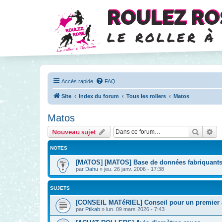
ROULEZ RO
le roller à
Accès rapide
FAQ
Site
Index du forum
Tous les rollers
Matos
Matos
Recher
Re
Nouveau sujet
NOTES
[MATOS] [MATOS] Base de données fabriquant
par
Dahu
»
jeu. 26 janv. 2006 - 17:38
SUJETS
[CONSEIL MATéRIEL] Conseil pour un premier 
par
Ptikab
»
lun. 09 mars 2026 - 7:43