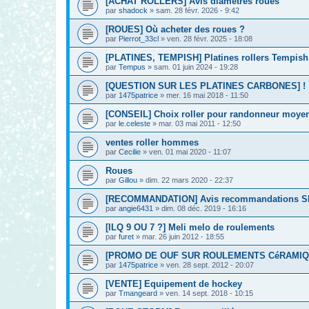
[ACHAT ROLLERS] Avis diamètres roues
par
shadock
»
sam. 28 févr. 2026 - 9:42
[ROUES] Où acheter des roues ?
par
Pierrot_33cl
»
ven. 28 févr. 2025 - 18:08
[PLATINES, TEMPISH] Platines rollers Tempish
par
Tempus
»
sam. 01 juin 2024 - 19:28
[QUESTION SUR LES PLATINES CARBONES] !
par
1475patrice
»
mer. 16 mai 2018 - 11:50
[CONSEIL] Choix roller pour randonneur moye
par
le.celeste
»
mar. 03 mai 2011 - 12:50
ventes roller hommes
par
Cecilie
»
ven. 01 mai 2020 - 11:07
Roues
par
Gillou
»
dim. 22 mars 2020 - 22:37
[RECOMMANDATION] Avis recommandations SEB
par
angie6431
»
dim. 08 déc. 2019 - 16:16
[ILQ 9 OU 7 ?] Meli melo de roulements
par
furet
»
mar. 26 juin 2012 - 18:55
[PROMO DE OUF SUR ROULEMENTS CéRAMIQUES
par
1475patrice
»
ven. 28 sept. 2012 - 20:07
[VENTE] Equipement de hockey
par
Tmangeard
»
ven. 14 sept. 2018 - 10:15