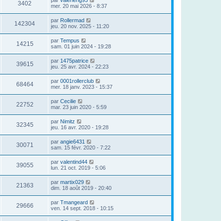
par
valerierig93
3402
mer. 20 mai 2026 - 8:37
par
Rollermad
142304
jeu. 20 nov. 2025 - 11:20
par
Tempus
14215
sam. 01 juin 2024 - 19:28
par
1475patrice
39615
jeu. 25 avr. 2024 - 22:23
par
0001rollerclub
68464
mer. 18 janv. 2023 - 15:37
par
Cecilie
22752
mar. 23 juin 2020 - 5:59
par
Nimitz
32345
jeu. 16 avr. 2020 - 19:28
par
angie6431
30071
sam. 15 févr. 2020 - 7:22
par
valentind44
39055
lun. 21 oct. 2019 - 5:06
par
martix029
21363
dim. 18 août 2019 - 20:40
par
Tmangeard
29666
ven. 14 sept. 2018 - 10:15