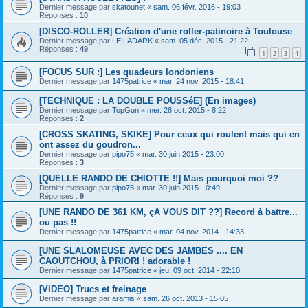
Dernier message par
skatounet
«
sam. 06 févr. 2016 - 19:03
Réponses :
10
[DISCO-ROLLER] Création d'une roller-patinoire à Toulouse
Dernier message par
LEILADARK
«
sam. 05 déc. 2015 - 21:22
Réponses :
49
1
2
3
4
[FOCUS SUR :] Les quadeurs londoniens
Dernier message par
1475patrice
«
mar. 24 nov. 2015 - 18:41
[TECHNIQUE : LA DOUBLE POUSSéE] (En images)
Dernier message par
TopGun
«
mer. 28 oct. 2015 - 8:22
Réponses :
2
[CROSS SKATING, SKIKE] Pour ceux qui roulent mais qui en
ont assez du goudron...
Dernier message par
pipo75
«
mar. 30 juin 2015 - 23:00
Réponses :
3
[QUELLE RANDO DE CHIOTTE !!] Mais pourquoi moi ??
Dernier message par
pipo75
«
mar. 30 juin 2015 - 0:49
Réponses :
9
[UNE RANDO DE 361 KM, çA VOUS DIT ??] Record à battre...
ou pas !!
Dernier message par
1475patrice
«
mar. 04 nov. 2014 - 14:33
[UNE SLALOMEUSE AVEC DES JAMBES .... EN
CAOUTCHOU, à PRIORI ! adorable !
Dernier message par
1475patrice
«
jeu. 09 oct. 2014 - 22:10
[VIDEO] Trucs et freinage
Dernier message par
aramis
«
sam. 26 oct. 2013 - 15:05