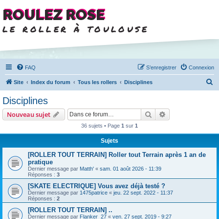
ROULEZ ROSE
le roller à toulouse
FAQ
S’enregistrer
Connexion
R
Site
Index du forum
Tous les rollers
Disciplines
e
Disciplines
c
Rechercher
Recherche avanc
Nouveau sujet
h
36 sujets • Page
1
sur
1
e
Sujets
r
c
[ROLLER TOUT TERRAIN] Roller tout Terrain après 1 an de
pratique
h
Dernier message par
Matth'
«
sam. 01 août 2026 - 11:39
Réponses :
3
e
[SKATE ELECTRIQUE] Vous avez déjà testé ?
r
Dernier message par
1475patrice
«
jeu. 22 sept. 2022 - 11:37
Réponses :
2
[ROLLER TOUT TERRAIN] ..
Dernier message par
Flanker_27
«
ven. 27 sept. 2019 - 9:27