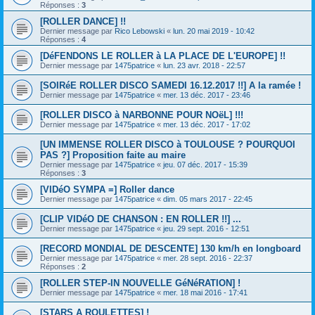
Réponses :
3
[ROLLER DANCE] !!
Dernier message par
Rico Lebowski
«
lun. 20 mai 2019 - 10:42
Réponses :
4
[DéFENDONS LE ROLLER à LA PLACE DE L'EUROPE] !!
Dernier message par
1475patrice
«
lun. 23 avr. 2018 - 22:57
[SOIRéE ROLLER DISCO SAMEDI 16.12.2017 !!] A la ramée !
Dernier message par
1475patrice
«
mer. 13 déc. 2017 - 23:46
[ROLLER DISCO à NARBONNE POUR NOëL] !!!
Dernier message par
1475patrice
«
mer. 13 déc. 2017 - 17:02
[UN IMMENSE ROLLER DISCO à TOULOUSE ? POURQUOI
PAS ?] Proposition faite au maire
Dernier message par
1475patrice
«
jeu. 07 déc. 2017 - 15:39
Réponses :
3
[VIDéO SYMPA =] Roller dance
Dernier message par
1475patrice
«
dim. 05 mars 2017 - 22:45
[CLIP VIDéO DE CHANSON : EN ROLLER !!] ...
Dernier message par
1475patrice
«
jeu. 29 sept. 2016 - 12:51
[RECORD MONDIAL DE DESCENTE] 130 km/h en longboard
Dernier message par
1475patrice
«
mer. 28 sept. 2016 - 22:37
Réponses :
2
[ROLLER STEP-IN NOUVELLE GéNéRATION] !
Dernier message par
1475patrice
«
mer. 18 mai 2016 - 17:41
[STARS A ROULETTES] !