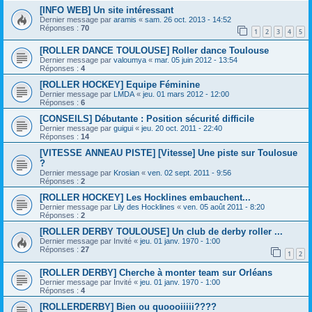
[INFO WEB] Un site intéressant
Dernier message par
aramis
«
sam. 26 oct. 2013 - 14:52
Réponses :
70
1
2
3
4
5
[ROLLER DANCE TOULOUSE] Roller dance Toulouse
Dernier message par
valoumya
«
mar. 05 juin 2012 - 13:54
Réponses :
4
[ROLLER HOCKEY] Equipe Féminine
Dernier message par
LMDA
«
jeu. 01 mars 2012 - 12:00
Réponses :
6
[CONSEILS] Débutante : Position sécurité difficile
Dernier message par
guigui
«
jeu. 20 oct. 2011 - 22:40
Réponses :
14
[VITESSE ANNEAU PISTE] [Vitesse] Une piste sur Toulosue
?
Dernier message par
Krosian
«
ven. 02 sept. 2011 - 9:56
Réponses :
2
[ROLLER HOCKEY] Les Hocklines embauchent...
Dernier message par
Lily des Hocklines
«
ven. 05 août 2011 - 8:20
Réponses :
2
[ROLLER DERBY TOULOUSE] Un club de derby roller ...
Dernier message par
Invité
«
jeu. 01 janv. 1970 - 1:00
Réponses :
27
1
2
[ROLLER DERBY] Cherche à monter team sur Orléans
Dernier message par
Invité
«
jeu. 01 janv. 1970 - 1:00
Réponses :
4
[ROLLERDERBY] Bien ou quoooiiiii????