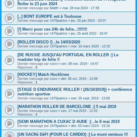
Roller le 23 juin 2024
Dernier message par
Matth'
«
mar. 28 mai 2024 - 17:39
[..] BONT EUROPE est à Toulouse
Dernier message par
1475patrice
«
jeu. 15 juin 2023 - 23:07
[!] Merci pour ces 24h de folie...!!!!!!!!
Dernier message par
1475patrice
«
jeu. 25 août 2022 - 18:47
[ROLLER DISCO !] ..le 14/03/2020
Dernier message par
1475patrice
«
mar. 10 mars 2020 - 12:32
[DE RUSSIE JUSQU'AU PORTUGAL EN ROLLER :] Le
roadster trip de folie !!
Dernier message par
coco
«
ven. 08 nov. 2019 - 14:47
Réponses :
6
[HOCKEY] Match Hocklines
Dernier message par
coco
«
dim. 06 oct. 2019 - 12:08
Réponses :
1
[STAGE D ENDURANCE ROLLER ! (26/10/2019)] + conférence
nutrition sportive
Dernier message par
1475patrice
«
mer. 25 sept. 2019 - 13:58
[MARATHON ROLLER DE BARCELONE :] 5 mai 2019
Dernier message par
coco
«
ven. 17 mai 2019 - 12:42
Réponses :
2
[SEMI MARATHON A CUXAC D AUDE :] ..le 8 mai 2019
Dernier message par
1475patrice
«
dim. 03 mars 2019 - 19:19
[UN SACRé DéFI (POUR LE CARDIO) :] Le mont ventoux !!!