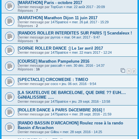
[MARATHON] Paris - octobre 2017
Dernier message par
TopGun
«
mar. 22 août 2017 - 20:09
Réponses :
7
[MARATHON] Marathon Dijon 11 juin 2017
Dernier message par
1475patrice
«
mer. 26 juil. 2017 - 15:29
Réponses :
2
[RANDOS ROLLER INTERDITES SUR PARIS !] Scandaleux !
Dernier message par
pyrros
«
mar. 04 avr. 2017 - 9:47
Réponses :
9
[SOIRéE ROLLER DANCE :] Le 1er avril 2017
Dernier message par
1475patrice
«
mer. 22 mars 2017 - 12:24
[COURSE] Marathon Pampelune 2016
Dernier message par
pascalh
«
ven. 30 déc. 2016 - 14:37
Réponses :
16
1
2
[SPECTACLE] CIRCOMEDIE : TIMEO
Dernier message par
coco
«
jeu. 06 oct. 2016 - 9:54
[LA SKATELOVE DE BARCELONE, QUE DIRE ?? EUH....
GéNIALISSIME .....
Dernier message par
1475patrice
«
jeu. 29 sept. 2016 - 13:58
[ROLLER DANCE à PARIS DéCEMBRE 2016] !
Dernier message par
1475patrice
«
mer. 28 sept. 2016 - 21:59
[RANDO BASSIN D'ARCACHON] Roulez rose à la rando
Bassin d'Arcachon
Dernier message par
Gillou
«
mer. 28 sept. 2016 - 14:25