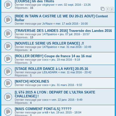
[COURSE] 6h des TRolls
Dernier message par
virginyser
«
ven. 02 sept. 2016 - 13:26
Réponses :
15
1
2
[RIDE IN TARN A CASTRE LE WE DU 20-21 AOUT] Contest
Roller
Dernier message par
Jo'Naze
«
mer. 17 août 2016 - 16:00
[TRAVERSéE DES LANDES 2016] Traversée des Landes 2016
Dernier message par
1475patrice
«
jeu. 07 juil. 2016 - 10:57
Réponses :
13
[NOUVELLE SERIE US ROLLER DANCE] .!!
Dernier message par
1475patrice
«
mar. 31 mai 2016 - 10:49
Réponses :
4
[ROLLER DERBY] Coupe de france 14 au 16 mai
Dernier message par
coco
«
jeu. 19 mai 2016 - 9:18
Réponses :
3
[STAGE ROLLER DANCE à LA HAYE] 20.05.16
Dernier message par
LEILADARK
«
mer. 11 mai 2016 - 20:42
Réponses :
1
[MATCH] HOCKLINES
Dernier message par
coco
«
jeu. 31 mars 2016 - 9:32
[L'éTé 2015 A LYON : DEPART DE L'ULTRA SKATE
CHALLENGE] !
Dernier message par
coco
«
ven. 22 janv. 2016 - 9:49
Réponses :
4
[MAIS COMMENT FONT-ILS] ?????
Dernier message par
a-kill
«
lun. 19 oct. 2015 - 18:04
Réponses :
2