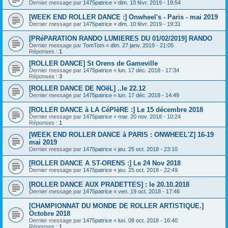
Dernier message par
1475patrice
«
dim. 10 févr. 2019 - 19:54
[WEEK END ROLLER DANCE :] Onwheel's - Paris - mai 2019
Dernier message par
1475patrice
«
dim. 10 févr. 2019 - 19:31
[PRéPARATION RANDO LUMIERES DU 01/02/2019] RANDO
Dernier message par
TomTom
«
dim. 27 janv. 2019 - 21:05
Réponses :
1
[ROLLER DANCE] St Orens de Gameville
Dernier message par
1475patrice
«
lun. 17 déc. 2018 - 17:34
Réponses :
3
[ROLLER DANCE DE NOëL] ..le 22.12
Dernier message par
1475patrice
«
lun. 17 déc. 2018 - 14:49
[ROLLER DANCE à LA CéPIèRE :] Le 15 décembre 2018
Dernier message par
1475patrice
«
mar. 20 nov. 2018 - 10:24
Réponses :
1
[WEEK END ROLLER DANCE à PARIS : ONWHEEL'Z] 16-19
mai 2019
Dernier message par
1475patrice
«
jeu. 25 oct. 2018 - 23:10
[ROLLER DANCE A ST-ORENS :] Le 24 Nov 2018
Dernier message par
1475patrice
«
jeu. 25 oct. 2018 - 22:49
[ROLLER DANCE AUX PRADETTES] : le 20.10.2018
Dernier message par
1475patrice
«
ven. 19 oct. 2018 - 17:46
[CHAMPIONNAT DU MONDE DE ROLLER ARTISTIQUE.]
Octobre 2018
Dernier message par
1475patrice
«
lun. 08 oct. 2018 - 16:40
Réponses :
1