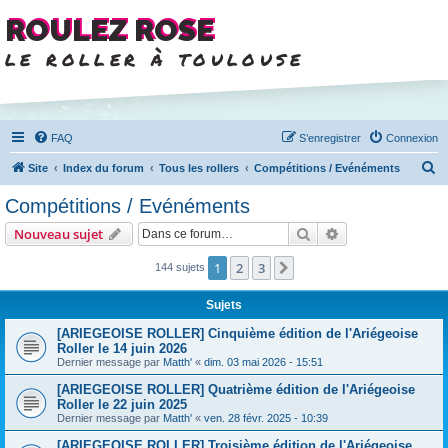
ROULEZ ROSE
le roller à toulouse
FAQ
S’enregistrer
Connexion
R
Site
Index du forum
Tous les rollers
Compétitions / Evénéments
e
Compétitions / Evénéments
c
Rechercher
Recherche avanc
Nouveau sujet
h
e
1
2
3
Suivante
144 sujets
r
Sujets
c
[ARIEGEOISE ROLLER] Cinquième édition de l'Ariégeoise
h
Roller le 14 juin 2026
e
Dernier message par
Matth'
«
dim. 03 mai 2026 - 15:51
r
[ARIEGEOISE ROLLER] Quatrième édition de l'Ariégeoise
Roller le 22 juin 2025
Dernier message par
Matth'
«
ven. 28 févr. 2025 - 10:39
[ARIEGEOISE ROLLER] Troisième édition de l'Ariégeoise