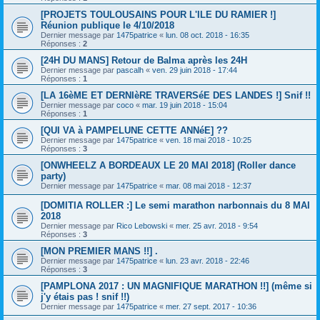
[PROJETS TOULOUSAINS POUR L'ILE DU RAMIER !]
Réunion publique le 4/10/2018
Dernier message par
1475patrice
«
lun. 08 oct. 2018 - 16:35
Réponses :
2
[24H DU MANS] Retour de Balma après les 24H
Dernier message par
pascalh
«
ven. 29 juin 2018 - 17:44
Réponses :
1
[LA 16èME ET DERNIèRE TRAVERSéE DES LANDES !] Snif !!
Dernier message par
coco
«
mar. 19 juin 2018 - 15:04
Réponses :
1
[QUI VA à PAMPELUNE CETTE ANNéE] ??
Dernier message par
1475patrice
«
ven. 18 mai 2018 - 10:25
Réponses :
3
[ONWHEELZ A BORDEAUX LE 20 MAI 2018] (Roller dance
party)
Dernier message par
1475patrice
«
mar. 08 mai 2018 - 12:37
[DOMITIA ROLLER :] Le semi marathon narbonnais du 8 MAI
2018
Dernier message par
Rico Lebowski
«
mer. 25 avr. 2018 - 9:54
Réponses :
3
[MON PREMIER MANS !!] .
Dernier message par
1475patrice
«
lun. 23 avr. 2018 - 22:46
Réponses :
3
[PAMPLONA 2017 : UN MAGNIFIQUE MARATHON !!] (même si
j'y étais pas ! snif !!)
Dernier message par
1475patrice
«
mer. 27 sept. 2017 - 10:36