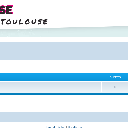
SE
 toulouse
SUJETS
0
Confidentialité
|
Conditions