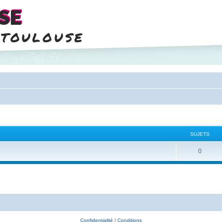
SE
 toulouse
SUJETS
0
Confidentialité
|
Conditions