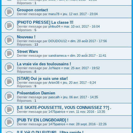
Réponses :
1
Groupon contact
Dernier message par
maru78
«
jeu. 12 oct. 2017 - 23:04
[PHOTO PRESSE] La classe !!!
Dernier message par
philou04
«
mar. 10 oct. 2017 - 16:04
Réponses :
5
Nouveau !
Dernier message par
DOUDOU12
«
dim. 20 août 2017 - 17:56
Réponses :
13
Street Wars
Dernier message par
sandrameca
«
dim. 20 août 2017 - 11:41
La vraie vie des toulousains !
Dernier message par
Jo'Naze
«
mar. 25 avr. 2017 - 19:52
Réponses :
8
[STAR] Oui je suis une star!
Dernier message par
Arion38
«
jeu. 20 avr. 2017 - 6:24
Réponses :
9
Présentation Damien
Dernier message par
pascalh
«
jeu. 06 avr. 2017 - 14:35
Réponses :
1
[LE SKATE-POUSSETTE, VOUS CONNAISSEZ ??] .
Dernier message par
1475patrice
«
ven. 11 nov. 2016 - 13:35
[PUB TV EN LONGBOARD] !
Dernier message par
1475patrice
«
mer. 28 sept. 2016 - 22:26
[LE VéLO DU FUTUR] . Ultra rapide !