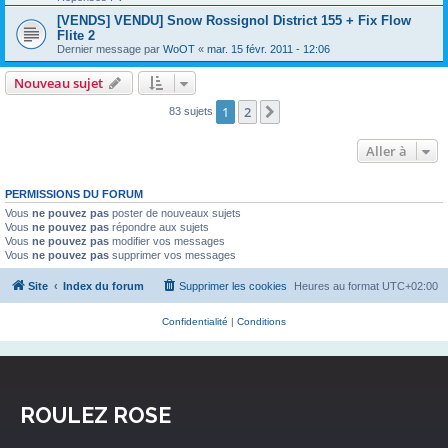
[VENDS] VENDU] Snow Rossignol District 155 + Fix Flow
Flite 2
Dernier message par
WoOT
«
mar. 15 févr. 2011 - 12:06
Nouveau sujet
1
2
Suivante
83 sujets
Aller à
PERMISSIONS DU FORUM
Vous
ne pouvez pas
poster de nouveaux sujets
Vous
ne pouvez pas
répondre aux sujets
Vous
ne pouvez pas
modifier vos messages
Vous
ne pouvez pas
supprimer vos messages
Site
Index du forum
Supprimer les cookies
Heures au format
UTC+02:00
Confidentialité
|
Conditions
ROULEZ ROSE