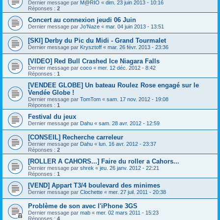
Dernier message par
M@RIO
«
dim. 23 juin 2013 - 10:16
Réponses :
2
Concert au connexion jeudi 06 Juin
Dernier message par
Jo'Naze
«
mar. 04 juin 2013 - 13:51
[SKI] Derby du Pic du Midi - Grand Tourmalet
Dernier message par
Krysztoff
«
mar. 26 févr. 2013 - 23:36
[VIDEO] Red Bull Crashed Ice Niagara Falls
Dernier message par
coco
«
mer. 12 déc. 2012 - 8:42
Réponses :
1
[VENDEE GLOBE] Un bateau Roulez Rose engagé sur le
Vendée Globe !
Dernier message par
TomTom
«
sam. 17 nov. 2012 - 19:08
Réponses :
1
Festival du jeux
Dernier message par
Dahu
«
sam. 28 avr. 2012 - 12:59
[CONSEIL] Recherche carreleur
Dernier message par
Dahu
«
lun. 16 avr. 2012 - 23:37
Réponses :
2
[ROLLER A CAHORS...] Faire du roller a Cahors...
Dernier message par
shrek
«
jeu. 26 janv. 2012 - 22:21
Réponses :
1
[VEND] Appart T3/4 boulevard des minimes
Dernier message par
Clochette
«
mer. 27 juil. 2011 - 20:38
Problème de son avec l'iPhone 3GS
Dernier message par
mab
«
mer. 02 mars 2011 - 15:23
Réponses :
4