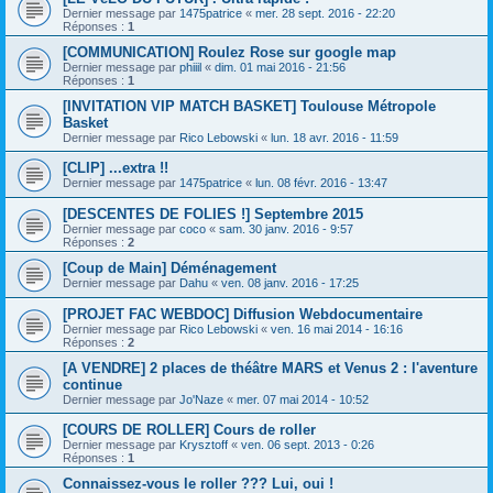
Dernier message par
1475patrice
«
mer. 28 sept. 2016 - 22:20
Réponses :
1
[COMMUNICATION] Roulez Rose sur google map
Dernier message par
phiiil
«
dim. 01 mai 2016 - 21:56
Réponses :
1
[INVITATION VIP MATCH BASKET] Toulouse Métropole
Basket
Dernier message par
Rico Lebowski
«
lun. 18 avr. 2016 - 11:59
[CLIP] ...extra !!
Dernier message par
1475patrice
«
lun. 08 févr. 2016 - 13:47
[DESCENTES DE FOLIES !] Septembre 2015
Dernier message par
coco
«
sam. 30 janv. 2016 - 9:57
Réponses :
2
[Coup de Main] Déménagement
Dernier message par
Dahu
«
ven. 08 janv. 2016 - 17:25
[PROJET FAC WEBDOC] Diffusion Webdocumentaire
Dernier message par
Rico Lebowski
«
ven. 16 mai 2014 - 16:16
Réponses :
2
[A VENDRE] 2 places de théâtre MARS et Venus 2 : l'aventure
continue
Dernier message par
Jo'Naze
«
mer. 07 mai 2014 - 10:52
[COURS DE ROLLER] Cours de roller
Dernier message par
Krysztoff
«
ven. 06 sept. 2013 - 0:26
Réponses :
1
Connaissez-vous le roller ??? Lui, oui !