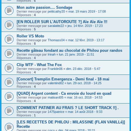
Réponses :
6
Mon autre passion.... Sondage
Dernier message par
petitcathy20
«
mar. 19 mars 2019 - 17:08
Réponses :
4
[EN ROLLER SUR L'AUTOROUTE ?] Aïe Aïe Aïe !!!
Dernier message par
saralatite22
«
jeu. 14 févr. 2019 - 17:23
Réponses :
5
Roller VS Moto
Dernier message par
Thomass04
«
mar. 12 févr. 2019 - 13:17
Réponses :
8
Recette gâteau fondant au chocolat de Philou pour randos
Dernier message par
Irinah
«
lun. 21 janv. 2019 - 11:51
Réponses :
4
Clip WTF - What The Fox
Dernier message par
Franklin06
«
dim. 23 déc. 2018 - 5:47
Réponses :
4
[Concert] Tremplin Emergenza - Demi final - 18 mai
Dernier message par
valentind02
«
lun. 29 oct. 2018 - 14:25
Réponses :
4
[QUAD] Argent content - Ca envoie du lourd en quad
Dernier message par
matisard05
«
mar. 16 oct. 2018 - 14:53
Réponses :
4
[COMMENT PATINER AU FRAIS ? LE SHORT TRACK !!] .
Dernier message par
1475patrice
«
mar. 14 août 2018 - 9:33
Réponses :
1
[LES RECETTES DE PHILOU : MILASSINE (FLAN VANILLé)]
Recette
Dernier message par
coco
«
dim. 04 mars 2018 - 20:21