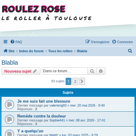
ROULEZ ROSE
le roller à toulouse
FAQ
S’enregistrer
Connexion
R
Site
Index du forum
Tous les rollers
Blabla
e
Blabla
c
Rechercher
Recherche avanc
Nouveau sujet
h
e
1
2
Suivante
83 sujets
r
Sujets
c
Je me suis fait une blessure
h
Dernier message par
valerierig93
«
mer. 20 mai 2026 - 8:40
Réponses :
2
e
Remède contre la douleur
r
Dernier message par
Sophie441
«
mer. 08 avr. 2026 - 17:41
Réponses :
3
Y a quelqu'un
Dernier message par
Matth'
«
lun. 03 mars 2025 - 9:29