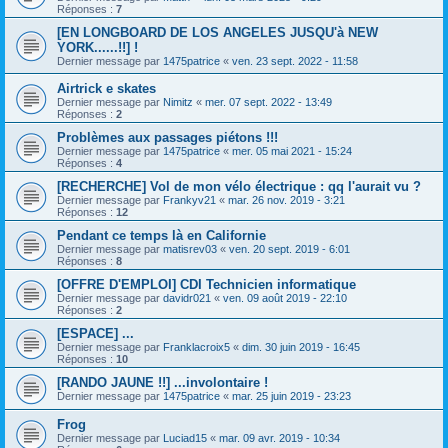
Réponses :
7
[EN LONGBOARD DE LOS ANGELES JUSQU'à NEW
YORK......!!] !
Dernier message par
1475patrice
«
ven. 23 sept. 2022 - 11:58
Airtrick e skates
Dernier message par
Nimitz
«
mer. 07 sept. 2022 - 13:49
Réponses :
2
Problèmes aux passages piétons !!!
Dernier message par
1475patrice
«
mer. 05 mai 2021 - 15:24
Réponses :
4
[RECHERCHE] Vol de mon vélo électrique : qq l'aurait vu ?
Dernier message par
Frankyv21
«
mar. 26 nov. 2019 - 3:21
Réponses :
12
Pendant ce temps là en Californie
Dernier message par
matisrev03
«
ven. 20 sept. 2019 - 6:01
Réponses :
8
[OFFRE D'EMPLOI] CDI Technicien informatique
Dernier message par
davidr021
«
ven. 09 août 2019 - 22:10
Réponses :
2
[ESPACE] ...
Dernier message par
Franklacroix5
«
dim. 30 juin 2019 - 16:45
Réponses :
10
[RANDO JAUNE !!] ...involontaire !
Dernier message par
1475patrice
«
mar. 25 juin 2019 - 23:23
Frog
Dernier message par
Luciad15
«
mar. 09 avr. 2019 - 10:34