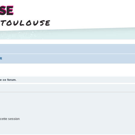
SE
 toulouse
RR
e ce forum.
cette session